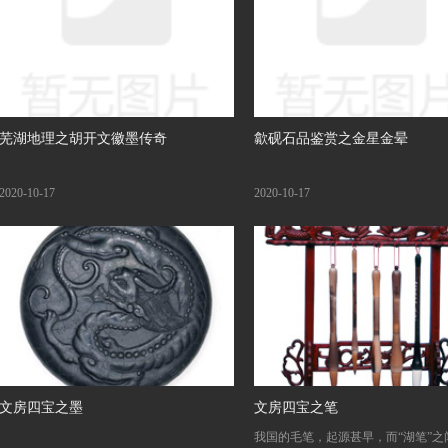
芜湖地理之胡开文徽墨传奇
歙砚石品鉴赏之金星金晕
2020-10-17
2020-10-17
文房四宝之墨
文房四宝之笔
我国的毛笔，起源甚早，而“湖笔”之