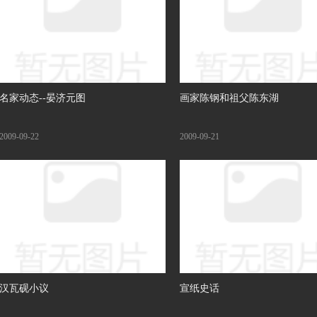
名家动态--晏济元图
画家陈钢和祖父陈东湖
2009-09-22
2009-09-21
汉瓦砚小议
宣纸史话