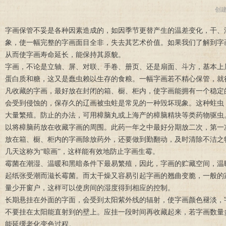
创
字画保管不妥是各种因素造成的，如因季节更替产生的温差变化，干、
象，使一幅完整的字画面目全非，失去其艺术价值。如果我们了解到字
从而使字画寿命延长，能保持其原貌。
字画，不论是立轴、屏、对联、手卷、册页、还是扇面、斗方，基本上
蛋白质和糖，这又是蠢虫赖以生存的食粮。一幅字画若不精心保管，就
凡收藏的字画，最好放在封闭的箱、橱、柜内，使字画能拥有一个稳定
会受到侵蚀的，保存久的辽画被虫蛀是常见的一种毁坏现象。这种蛀虫
大量繁殖。防止的办法，可用樟脑丸或上海产的樟脑精块等类药物驱虫
以将樟脑药放在收藏字画的周围。此药一年之中最好分期放二次，第一次
放在箱、橱、柜内的字画除放药外，还要做到勤翻动，及时清除不洁之
几天这称为“晾画”，这样能有效地防止字画生霉。
霉菌在潮湿、温暖和黑暗条件下最易繁殖，因此，字画的贮藏空间，温暖应
起纸张受潮而滋长霉菌。而太干燥又容易引起字画的翘曲变脆，一般的
量少开窗户，这样可以使房间的湿度得到相应的控制。
长期悬挂在外面的字面，会受到太阳紫外线的辐射，使字画颜色褪淡，
不要挂在太阳能直射到的壁上。应挂一段时间再收藏起来，若字画数量
能延缓老化变色过程。