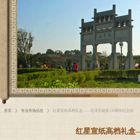
首页
ꄲ
专业市场信息
ꄲ
红星宣纸高档礼盒——毛泽东诞辰120周年纪念纸
红星宣纸高档礼盒—