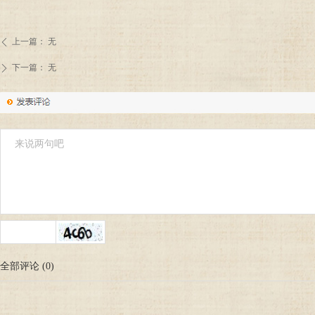
上一篇：
无
ꄴ
下一篇：
无
ꄲ
全部评论
(
0
)