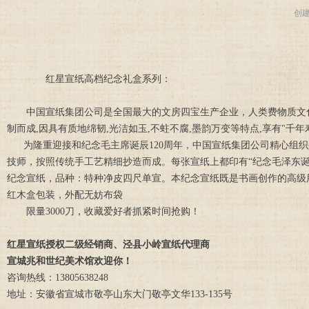
创
红星宣纸高档纪念礼盒系列：
中国宣纸集团公司是全国最大的文房四宝生产企业，人类费物质文化
制而成,因具有质地绵韧,光洁如玉,不蛀不腐,墨韵万变等特点,享有"千年寿
为隆重迎接和纪念毛主席诞辰120周年，中国宣纸集团公司精心组织生
技师，按照传统手工艺精细抄造而成。每张宣纸上都印有“纪念毛泽东诞辰
纪念宣纸，品种：特种净皮四尺单宣。本纪念宣纸既是书画创作的高级
红木盒包装，外配无妨布袋
限量3000刀，收藏爱好者抓紧时间抢购！
红星宣纸授权二级经销商、泾县小岭宣纸代理商
宣城兆和世纪美术馆欢迎你！
咨询热线：13805638248
地址：安徽省宣城市敬亭山东大门敬亭文华133-135号