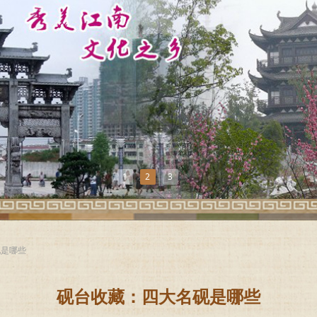
1
2
3
砚是哪些
砚台收藏：四大名砚是哪些