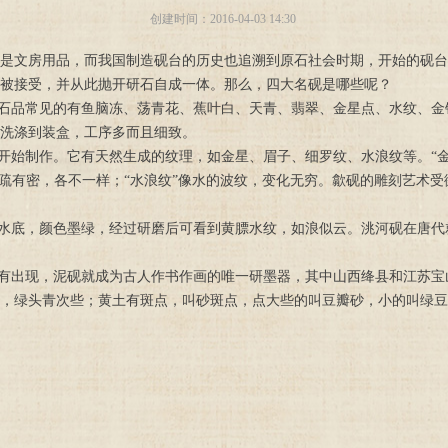
创建时间：
2016-04-03
14:30
是文房用品，而我国制造砚台的历史也追溯到原石社会时期，开始的砚台
被接受，并从此抛开研石自成一体。那么，四大名砚是哪些呢？
石品常见的有鱼脑冻、荡青花、蕉叶白、天青、翡翠、金星点、水纹、金
洗涤到装盒，工序多而且细致。
始制作。它有天然生成的纹理，如金星、眉子、细罗纹、水浪纹等。“金
有疏有密，各不一样；“水浪纹”像水的波纹，变化无穷。歙砚的雕刻艺术
水底，颜色墨绿，经过研磨后可看到黄膘水纹，如浪似云。洮河砚在唐代
有出现，泥砚就成为古人作书作画的唯一研墨器，其中山西绛县和江苏宝
，绿头青次些；黄土有斑点，叫砂斑点，点大些的叫豆瓣砂，小的叫绿豆