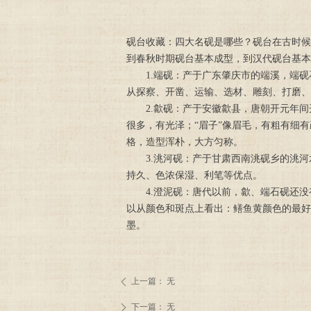
砚台收藏：四大名砚是哪些？砚台在古时候
到春秋时期砚台基本成型，到汉代砚台基本
1.端砚：产于广东肇庆市的端溪，端砚
从探察、开凿、运输、选材、雕刻、打磨、
2.歙砚：产于安徽歙县，唐朝开元年间开
很多，有光泽；“眉子”像眉毛，有粗有细
格，造型浑朴，大方匀称。
3.洮河砚：产于甘肃西南洮砚乡的洮河
持久、色浓保湿、利笔等优点。
4.澄泥砚：唐代以前，歙、端石砚还没
以从颜色和斑点上看出：鳝鱼黄颜色的最好
墨。
上一篇：
无
ꄴ
下一篇：
无
ꄲ