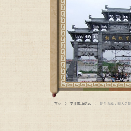
首页
ꄲ
专业市场信息
ꄲ
砚台收藏：四大名