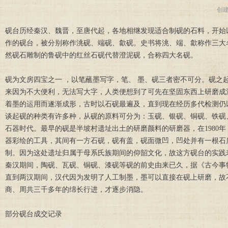
创
砚台历经秦汉、魏晋，至唐代起，各地相继发现适合制砚的石料，开始
作的砚台，被分别称作洮砚、端砚、歙砚。史书将洮、端、歙称作三大
然砚石雕制的鲁砚中的红丝石砚代替澄泥砚，合称四大名砚。
砚为文房四宝之一 ，以笔蘸墨写字，笔、 墨、砚三者密不可分。砚
来因为不大便利，无法写大字，人类便想到了可先在坚固东西上研磨成
着墨的运用而遂渐成形，古时以石砚最遍及，直到现在经历多代检测仍
谈起砚的种类有许多种，从砚的原料可分为：玉砚、银砚、铜砚、铁砚
石器时代。最早的砚是半坡村遗址出土的研磨颜料的研磨器，在1980
器彩绘的工具，其间有一方石砚，砚有盖，砚面微凹，凹处并有一根石
制。因为这处遗址归属于母系氏族期间的仰韶文化，故这方砚台的实践
秦汉期间，陶砚、瓦砚、铜砚、漆砚等砚的前史由来已久，据《古今事
直到两汉期间，汉代因为发明了人工制墨，墨可以直接在砚上研磨，故
商、周共三千多年的绵长行进，才逐步消隐。
部分砚台成交记录