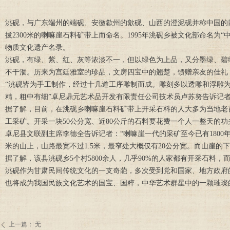
洮砚，与广东端州的端砚、安徽歙州的歙砚、山西的澄泥砚并称中国的四
拔2300米的喇嘛崖石料矿带上而命名。1995年洮砚乡被文化部命名为“
物质文化遗产名录。
洮砚，有绿、紫、红、灰等浓淡不一，但以绿色为上品，又分墨绿、碧
不干涸。历来为宫廷雅室的珍品，文房四宝中的翘楚，馈赠亲友的佳礼
“洮砚皆为手工制作，经过十几道工序雕制而成。雕刻多以透雕和浮雕
精，粗中有细”卓尼鼎元艺术品开发有限责任公司技术员卢苏努告诉记
据了解，目前，在洮砚乡喇嘛崖石料矿带上开采石料的人大多为当地老
工采矿。开采一块50公分宽、近80公斤的石料要花费一个人一整天的
卓尼县文联副主席李德全告诉记者：“喇嘛崖一代的采矿至今已有1800
米的山上，山路最宽不过1.5米，最窄处大概仅有20公分宽。而山崖
据了解，该县洮砚乡5个村5800余人，几乎90%的人家都有开采石料
洮砚作为甘肃民间传统文化的一支奇葩，多次受到党和国家、地方政府
也将成为我国民族文化艺术的国宝、国粹，中华艺术群星中的一颗璀璨
上一篇：
无
ꄴ