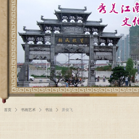
首页
ꄲ
书画艺术
ꄲ
书法
ꄲ
萧俊飞