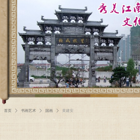
首页
ꄲ
书画艺术
ꄲ
国画
ꄲ
黄建安