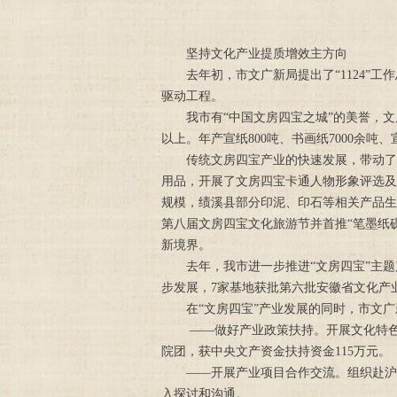
坚持文化产业提质增效主方向
去年初，市文广新局提出了“1124”
驱动工程。
我市有“中国文房四宝之城”的美誉，
以上。年产宣纸800吨、书画纸7000余吨、
传统文房四宝产业的快速发展，带动了
用品，开展了文房四宝卡通人物形象评选及
规模，绩溪县部分印泥、印石等相关产品生
第八届文房四宝文化旅游节并首推“笔墨纸
新境界。
去年，我市进一步推进“文房四宝”主
步发展，7家基地获批第六批安徽省文化产
在“文房四宝”产业发展的同时，市文
——做好产业政策扶持。开展文化特色
院团，获中央文产资金扶持资金115万元。
——开展产业项目合作交流。组织赴沪
入探讨和沟通。