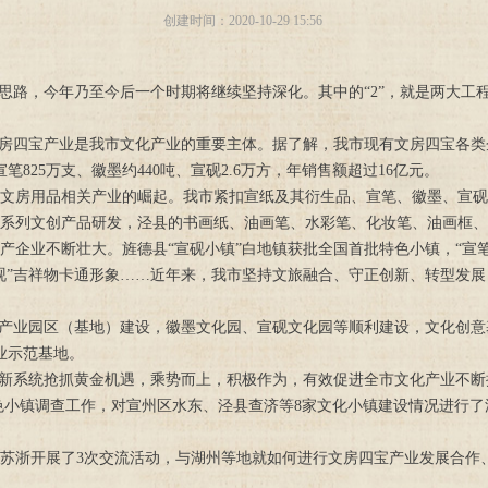
创建时间：
2020-10-29
15:56
工作思路，今年乃至今后一个时期将继续坚持深化。其中的“2”，就是两大
文房四宝产业是我市文化产业的重要主体。据了解，我市现有文房四宝各类企
宣笔825万支、徽墨约440吨、宣砚2.6万方，年销售额超过16亿元。
文房用品相关产业的崛起。我市紧扣宣纸及其衍生品、宣笔、徽墨、宣砚
系列文创产品研发，泾县的书画纸、油画笔、水彩笔、化妆笔、油画框、
产企业不断壮大。旌德县“宣砚小镇”白地镇获批全国首批特色小镇，“宣
砚”吉祥物卡通形象……近年来，我市坚持文旅融合、守正创新、转型发
题产业园区（基地）建设，徽墨文化园、宣砚文化园等顺利建设，文化创意基
业示范基地。
广新系统抢抓黄金机遇，乘势而上，积极作为，有效促进全市文化产业不断
小镇调查工作，对宣州区水东、泾县查济等8家文化小镇建设情况进行了
苏浙开展了3次交流活动，与湖州等地就如何进行文房四宝产业发展合作