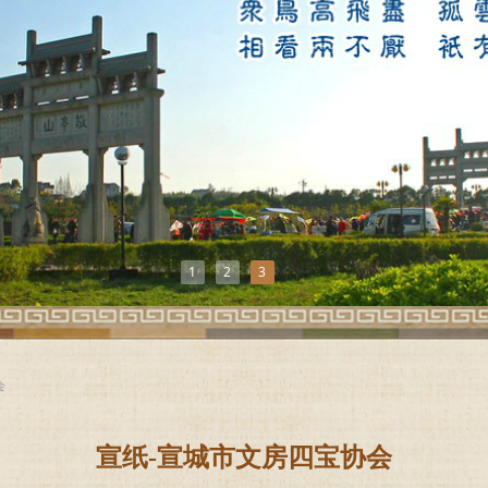
1
2
3
会
宣纸-宣城市文房四宝协会