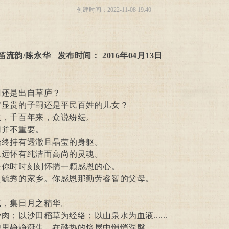
创建时间：
2022-11-08
19:40
流韵/陈永华 发布时间： 2016年04月13日
还是出自草庐？
显贵的子嗣还是平民百姓的儿女？
，千百年来，众说纷纭。
并不重要。
终持有透澈且晶莹的身躯。
远怀有纯洁而高尚的灵魂。
你时时刻刻怀揣一颗感恩的心。
毓秀的家乡。你感恩那勤劳睿智的父母。
，集日月之精华。
；以沙田稻草为经络；以山泉水为血液......
里静静诞生。在酷热的焙屋中悄悄涅磐。