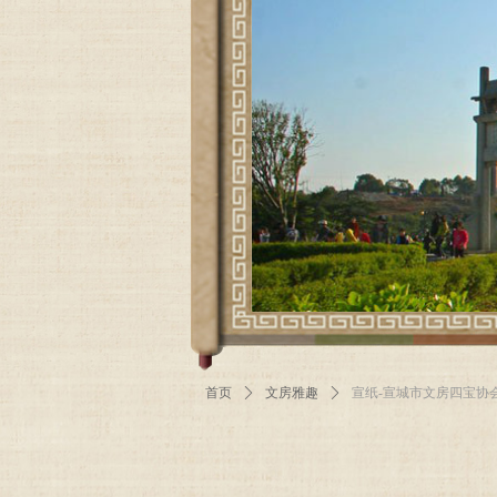
首页
ꄲ
文房雅趣
ꄲ
宣纸-宣城市文房四宝协