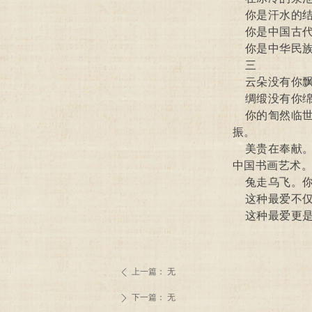
你是汗水的结
你是中国古代
你是中华民族
三
云朵没有你飘
绸缎没有你绵
你的訇然临世
振。
美贵在奉献。
中国书画艺术
兔走乌飞。你
这种最爱不仅
这种最爱更是
上一篇：
无
ꄴ
下一篇：
无
ꄲ