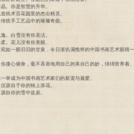
晶。你是智慧的升华。
造纸术百花园里的杰出精灵。
传统手工艺品中的璀璨奇葩。
逸。白雪没有你圣洁。
柔。花儿没有你美丽。
宛如一眼汩汩的甘泉，令日渐饥渴憔悴的中国书画艺术眼睛一
你虔心俯身，毫不吝啬地用自己的美自己的妙，绵绵营养着、
。
一举成为中国书画艺术家们的新宠与最爱。
仅源自于你的锦上添花。
源自你的雪中送炭。