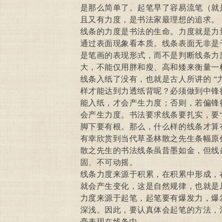
是那么简单了。起笔早了容易流笔（就
且又有力度，是书法家最理想的追求。
线条的力度是书法的生命。力度就是力
通过表面现象看本质。线条表面无非是
是笔画的表现形式，而不是判断线条力
大，不能仅用胖和瘦、高和矮来衡量一
线条入纸了没有，也就是古人所讲的 “力
样才能达到力透纸背呢？必须做到中锋
能入纸，才会产生力度；否则，若偏锋
会产生力度。书法要求线条要扎实，要“
脚下要有根。那么，什么样的线条才算
有幸欣赏到当代草圣林散之先生条幅原
散之先生的书法线条虽昔墨如金，但线
固、不可动摇。
线条力度来源于积累，在积累中形成，
就会产生变化，这是自然规律，也就是
力度来源于起笔，起笔要有爆发力，爆
深浅。因此，要认真体会起笔的方法，
毫表现在线条中。