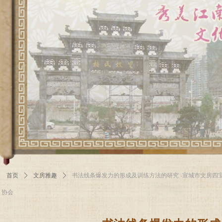
首页
ꄲ
文房雅趣
ꄲ
书法线条爆发力的形成及训练方法的研究 -宣城市文房四
协会