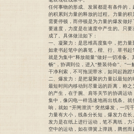
任何事物的形成、发展都是有条件的，
的积累到力量的释放的过程。力量的积
需要停顿，而停顿是为力量的爆发做好
要速度，力度是在速度中产生的。只要
成了。具体做法如下：
一、凝聚力：是思维高度集中，把力量
如隶书起笔中的裹笔，楷、行、草书起
就是为集中“释放能量”做好一切准备。
畅”，协调到位，进入“整装待命”、“
干净利索，不可拖泥带水，如同起跑蹬
二、爆发力：是把凝聚的力量以最短的
最短时间内移动到尽量远的距离，称之
的产生，在于腕、肩等关节的协调运动
集中，像闪电一样迅速地画出线条。就
响，就如 “开闸泄洪” 突然爆发，一泻
力量有大小，线条分长短，爆发力在长
发力是在纸上进行运动，笔不离纸，力
空中的运动，如在弹簧上弹跳，腾然而