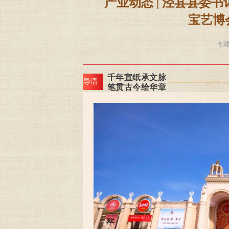
产业动态 | 泾县县委
宝艺博
创
千年宣纸承文脉
导语
笔贯古今绘华章