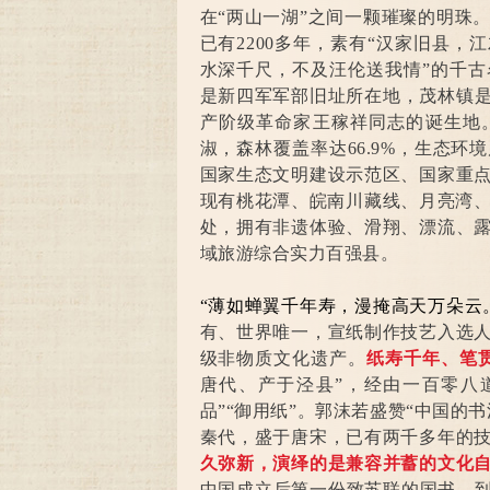
在“两山一湖”之间一颗璀璨的明珠
已有2200多年，素有“汉家旧县，
水深千尺，不及汪伦送我情”的千古
是新四军军部旧址所在地，茂林镇是
产阶级革命家王稼祥同志的诞生地
淑，森林覆盖率达66.9%，生态
国家生态文明建设示范区、国家重
现有桃花潭、皖南川藏线、月亮湾、
处，拥有非遗体验、滑翔、漂流、
域旅游综合实力百强县。
“薄如蝉翼千年寿，漫掩高天万朵云
有、世界唯一，宣纸制作技艺入选
级非物质文化遗产。
纸寿千年、笔
唐代、产于泾县”，经由一百零八
品”“御用纸”。郭沫若盛赞“中国的
秦代，盛于唐宋，已有两千多年的
久弥新，演绎的是兼容并蓄的文化
中国成立后第一份致苏联的国书，到