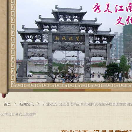
首页
ꄲ
新闻资讯
ꄲ
产业动态 | 泾县县委书记俞志刚同志在第56届全国文房四
艺博会开幕式上的致辞