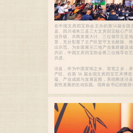
在中国文房四宝协会主办的第56届全
县、四川省夹江县三大文房四宝核心产
业升级、共商发展大计。三位领导立足
景，充分彰显了主产区坚守文化根脉、
出示范。为全面展示三地产业集群建设
共识，中国文房四宝协会将三位领导在
共进。
泾县，作为中国宣纸之乡、宣笔之乡，
产区。在第 56 届全国文房四宝艺术
蕴、产业成就与发展蓝图，系统阐述泾
新性发展的生动实践。现将俞书记的致辞