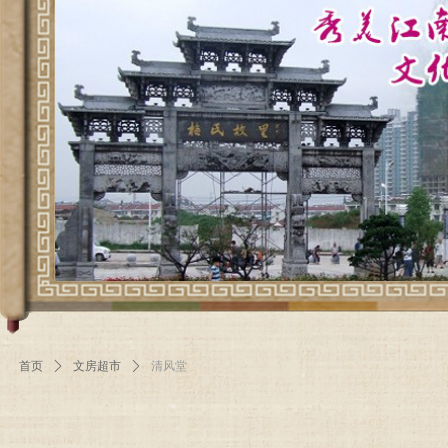
首页
ꄲ
文房超市
ꄲ
清风堂