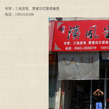
专营：三兔宣笔、曹素功艺栗斋徽墨
电话：13013141298