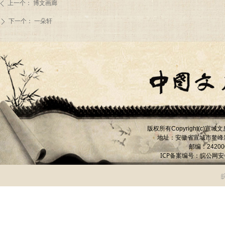
上一个：
博文画廊
ꄴ
下一个：
一朵轩
ꄲ
版权所有
宣城文
Copyright(c)
地址：安徽省宣城市
鳌峰
邮编：
24200
ICP备案编号：
皖公网安备 
皖