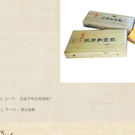
上一个：
泾县千年古宣宣纸厂
ꄴ
下一个：
博文画廊
ꄲ