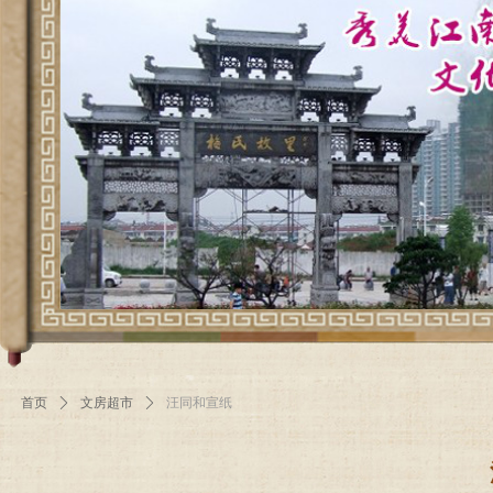
首页
ꄲ
文房超市
ꄲ
汪同和宣纸