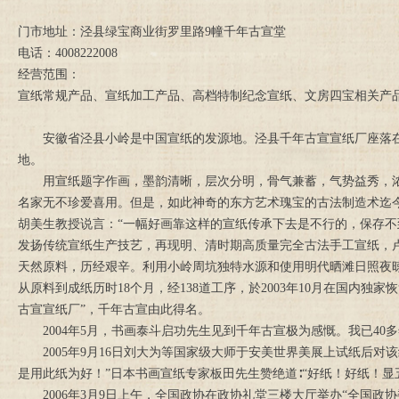
门市地址：泾县绿宝商业街罗里路9幢千年古宣堂
电话：4008222008
经营范围：
宣纸常规产品、宣纸加工产品、高档特制纪念宣纸、文房四宝相关产
安徽省泾县小岭是中国宣纸的发源地。泾县千年古宣宣纸厂座落
地。
用宣纸题字作画，墨韵清晰，层次分明，骨气兼蓄，气势益秀，浓
名家无不珍爱喜用。但是，如此神奇的东方艺术瑰宝的古法制造术迄
胡美生教授说言：“一幅好画靠这样的宣纸传承下去是不行的，保存不
发扬传统宣纸生产技艺，再现明、清时期高质量完全古法手工宣纸，
天然原料，历经艰辛。利用小岭周坑独特水源和使用明代晒滩日照夜
从原料到成纸历时18个月，经138道工序，於2003年10月在国内
古宣宣纸厂”，千年古宣由此得名。
2004年5月，书画泰斗启功先生见到千年古宣极为感慨。我已40多
2005年9月16日刘大为等国家级大师于安美世界美展上试纸后对
是用此纸为好！”日本书画宣纸专家板田先生赞绝道∶“好纸！好纸！
2006年3月9日上午，全国政协在政协礼堂三楼大厅举办“全国政