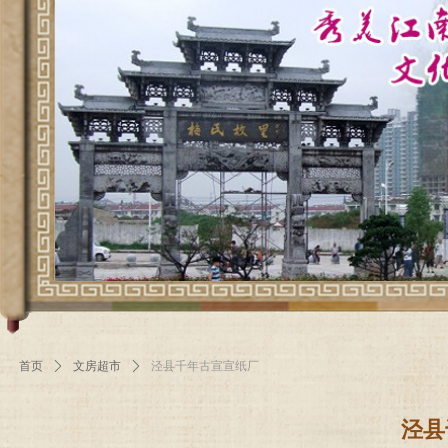
首页
ꄲ
文房超市
ꄲ
泾县千年古宣宣纸厂
泾县