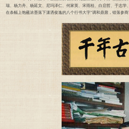
瑞、杨力舟、杨延文、尼玛泽仁、何家英、宋雨桂、白启哲、于志学
在条幅上饱蘸浓墨落下潇洒俊逸的八个行书大字“调和鼎鼐，错落参商