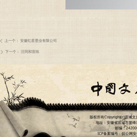
上一个：
安徽红星墨业有限公司
ꄴ
下一个：
汪同和宣纸
ꄲ
版权所有
宣城文
Copyright(c)
地址：安徽省宣城市
鳌峰
邮编：
24200
ICP备案编号：
皖公网安备 