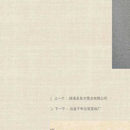
上一个：
绩溪县良才墨业有限公司
ꄴ
下一个：
泾县千年古宣宣纸厂
ꄲ