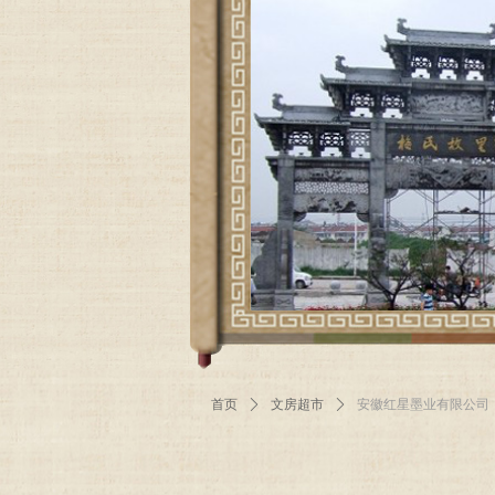
首页
ꄲ
文房超市
ꄲ
安徽红星墨业有限公司