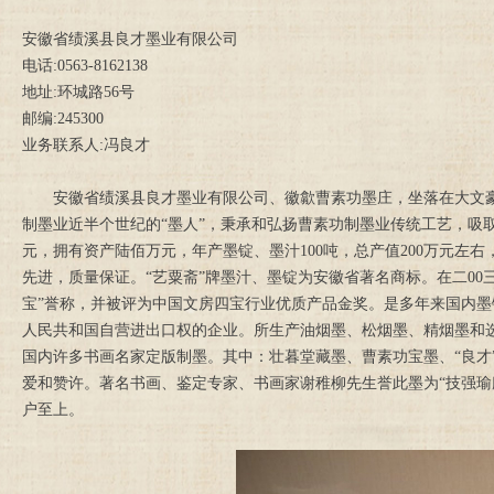
安徽省绩溪县良才墨业有限公司
电话:0563-8162138
地址:环城路56号
邮编:245300
业务联系人:冯良才
安徽省绩溪县良才墨业有限公司、徽歙曹素功墨庄，坐落在大文
制墨业近半个世纪的“墨人”，秉承和弘扬曹素功制墨业传统工艺，吸
元，拥有资产陆佰万元，年产墨锭、墨汁100吨，总产值200万元左
先进，质量保证。“艺粟斋”牌墨汁、墨锭为安徽省著名商标。在二0
宝”誉称，并被评为中国文房四宝行业优质产品金奖。是多年来国内
人民共和国自营进出口权的企业。所生产油烟墨、松烟墨、精烟墨和
国内许多书画名家定版制墨。其中：壮暮堂藏墨、曹素功宝墨、“良才”
爱和赞许。著名书画、鉴定专家、书画家谢稚柳先生誉此墨为“技强瑜
户至上。