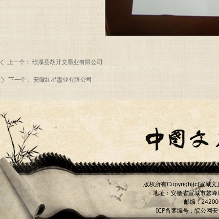
上一个：
绩溪县胡开文墨业有限公司
ꄴ
下一个：
安徽红星墨业有限公司
ꄲ
版权所有
宣城文
Copyright(c)
地址：安徽省宣城市
鳌峰
邮编：
24200
ICP备案编号：
皖公网安备 