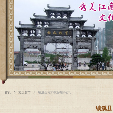
首页
ꄲ
文房超市
ꄲ
绩溪县良才墨业有限公司
绩溪县