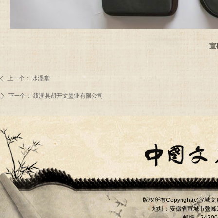
宣
上一个：
水濹堂
ꄴ
下一个：
绩溪县胡开文墨业有限公司
ꄲ
版权所有
宣城文
Copyright(c)
地址：安徽省宣城市
鳌峰
邮编：
24200