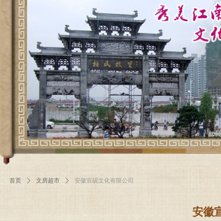
首页
ꄲ
文房超市
ꄲ
安徽宣砚文化有限公司
安徽