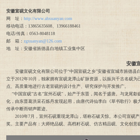
安徽宣砚文化有限公司
网 址：
http://www.ahxuanyan.com
移动电话：13865635608、13966188461
电话/传真：0563-8048118
邮 箱：
zgxuanyan@126.com
地 址：安徽省旌德县白地镇工业集中区
安徽
安徽宣砚文化有限公司位于“中国宣砚之乡”安徽省宣城市旌德县白
立于2012年10月，独家拥有宣砚龙潭山矿脉资源，以振兴千古名砚
点、高质量地进行古老宣砚的设计生产、研究保护与开发推广。
“中国宣砚”古名“宣州石砚”，始产于东晋，闻名于盛唐。与龙尾歙
化，由东晋葛洪采石炼丹发现起用，由唐代诗仙李白《草书歌行》极
传承中断而销声匿迹。
2010年7月，宣州石砚重现龙潭山，堪称石破天惊。本公司宣砚
奖。主要产品有：大师绝品砚、高档籽石砚、仿古精品砚、文化创意