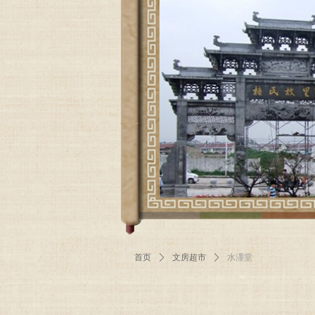
首页
ꄲ
文房超市
ꄲ
水濹堂