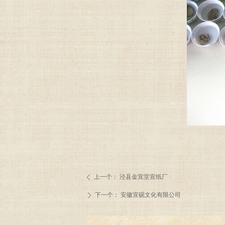
上一个：
泾县金宣堂宣纸厂
ꄴ
下一个：
安徽宣砚文化有限公司
ꄲ