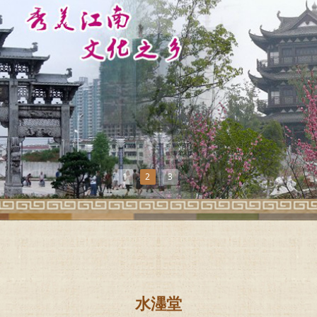
1
2
3
水濹堂