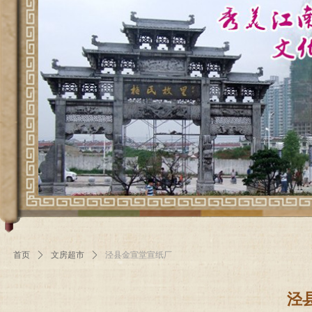
首页
ꄲ
文房超市
ꄲ
泾县金宣堂宣纸厂
泾