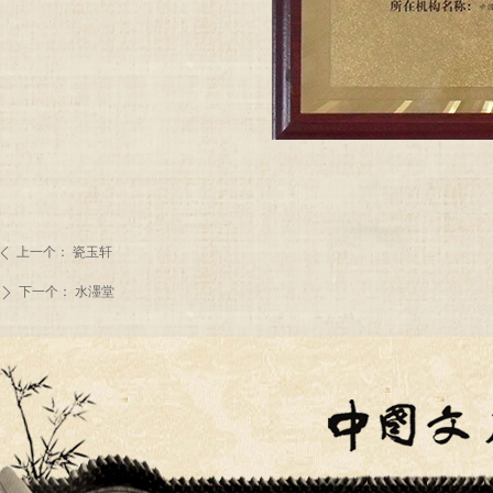
上一个：
瓷玉轩
ꄴ
下一个：
水濹堂
ꄲ