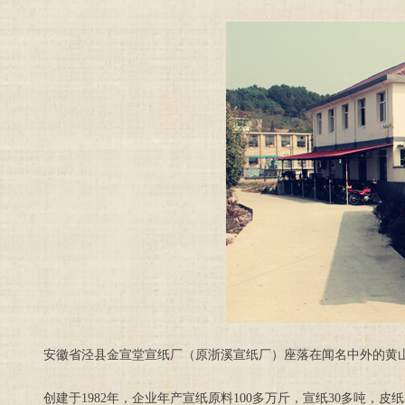
安徽省泾县金宣堂宣纸厂（原浙溪宣纸厂）座落在闻名中外的黄山
创建于1982年，企业年产宣纸原料100多万斤，宣纸30多吨，皮纸2