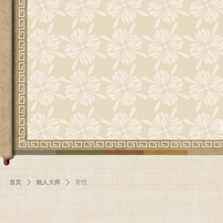
首页
ꄲ
能人大师
ꄲ
黎铿