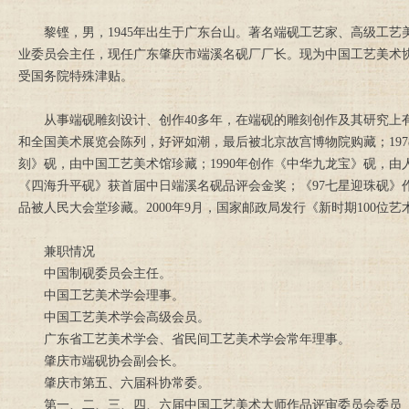
黎铿，男，1945年出生于广东台山。著名端砚工艺家、高级工艺
业委员会主任，现任广东肇庆市端溪名砚厂厂长。现为中国工艺美术协
受国务院特殊津贴。
从事端砚雕刻设计、创作40多年，在端砚的雕刻创作及其研究上有深
和全国美术展览会陈列，好评如潮，最后被北京故宫博物院购藏；197
刻》砚，由中国工艺美术馆珍藏；1990年创作《中华九龙宝》砚，
《四海升平砚》获首届中日端溪名砚品评会金奖；《97七星迎珠砚》
品被人民大会堂珍藏。2000年9月，国家邮政局发行《新时期100
兼职情况
中国制砚委员会主任。
中国工艺美术学会理事。
中国工艺美术学会高级会员。
广东省工艺美术学会、省民间工艺美术学会常年理事。
肇庆市端砚协会副会长。
肇庆市第五、六届科协常委。
第一、二、三、四、六届中国工艺美术大师作品评审委员会委员（