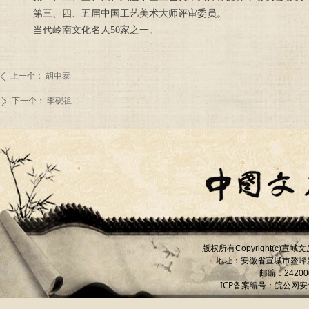
第三、四、五届中国工艺美术大师评审委员。
当代岭南文化名人50家之一。
上一个：
胡中泰
ꄴ
下一个：
李砚祖
ꄲ
版权所有
宣城文
Copyright(c)
地址：安徽省宣城市
鳌峰
邮编：
24200
ICP备案编号：
皖公网安备 