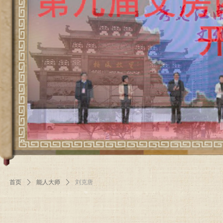
首页
ꄲ
能人大师
ꄲ
刘克唐