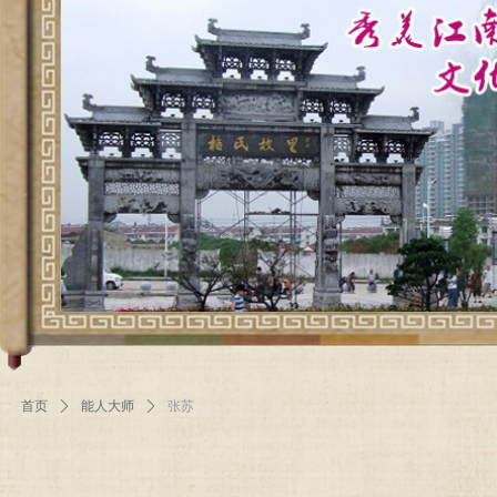
首页
ꄲ
能人大师
ꄲ
张苏