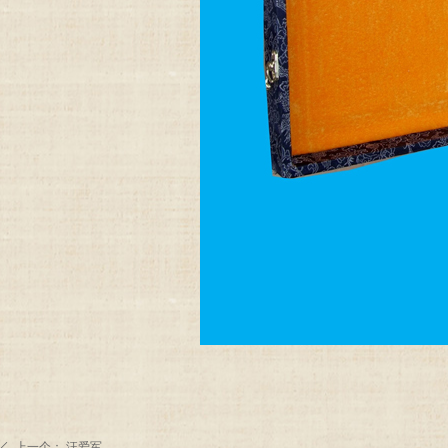
上一个：
汪爱军
ꄴ