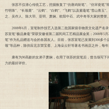
张苏不仅潜心传统工艺，挖掘恢复了“仿唐鸡矩笔”、“仿宋瓷笔”等
竹明珠”、“长颈鹿”、“云鹤”、“白鹤”、“飞鹤”以及紫毫笔“雪山青玉
之、吴作人、陈大羽、亚明、萧娴、欧阳中石、武中奇等大家的赞誉。
2008年6月，宣笔制作技艺入选第二批国家级非物质文化遗产名录；
苏宣笔“极品兼毫”荣获安徽省第二届民间工艺精品展金奖；2008年
笔”作为礼品赠送与会的各国友人。目前，张苏宣笔已发展到300多个品种
颈”等品种，除供应北京荣宝斋、上海朵云轩等著名书画店之外，每
康有为90高龄的女弟子萧娴，在用了张苏的宣笔后，曾当场写下评
力的最好评价。