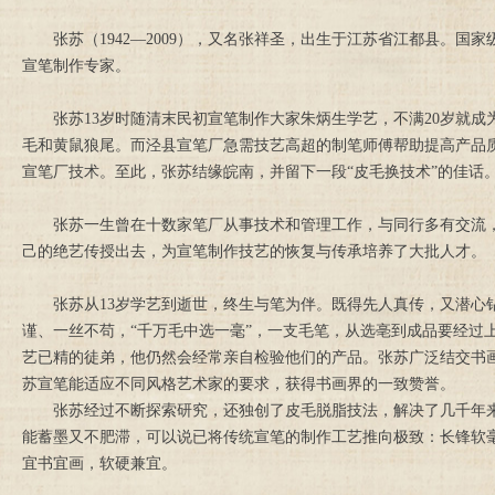
张苏（1942—2009），又名张祥圣，出生于江苏省江都县。
宣笔制作专家。
张苏13岁时随清末民初宣笔制作大家朱炳生学艺，不满20岁就成为
毛和黄鼠狼尾。而泾县宣笔厂急需技艺高超的制笔师傅帮助提高产品
宣笔厂技术。至此，张苏结缘皖南，并留下一段“皮毛换技术”的佳话
张苏一生曾在十数家笔厂从事技术和管理工作，与同行多有交流，加
己的绝艺传授出去，为宣笔制作技艺的恢复与传承培养了大批人才。
张苏从13岁学艺到逝世，终生与笔为伴。既得先人真传，又潜心钻
谨、一丝不苟，“千万毛中选一毫”，一支毛笔，从选亳到成品要经过
艺已精的徒弟，他仍然会经常亲自检验他们的产品。张苏广泛结交书
苏宣笔能适应不同风格艺术家的要求，获得书画界的一致赞誉。
张苏经过不断探索研究，还独创了皮毛脱脂技法，解决了几千年来
能蓄墨又不肥滞，可以说已将传统宣笔的制作工艺推向极致：长锋软
宜书宜画，软硬兼宜。