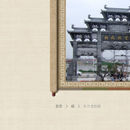
首页
ꄲ
砚
ꄲ
长方龙纹砚