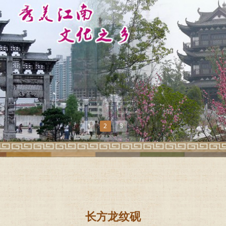
1
2
3
长方龙纹砚