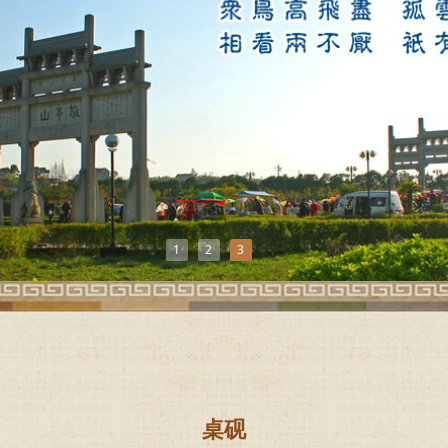
1
2
3
桌砚