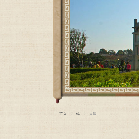
首页
ꄲ
砚
ꄲ
桌砚