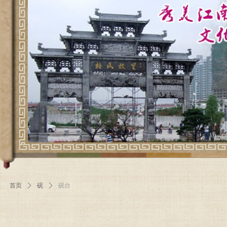
首页
ꄲ
砚
ꄲ
砚台