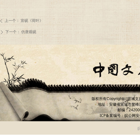
上一个：
宣砚《荷叶》
ꄴ
下一个：
仿唐观砚
ꄲ
版权所有
宣城文
Copyright(c)
地址：安徽省宣城市
鳌峰
邮编：
24200
ICP备案编号：
皖公网安备 
皖