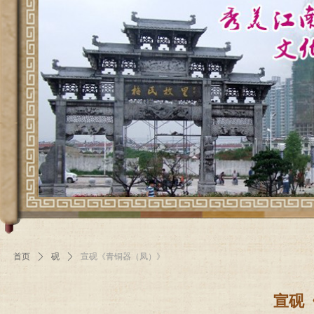
首页
ꄲ
砚
ꄲ
宣砚《青铜器（凤）》
宣砚