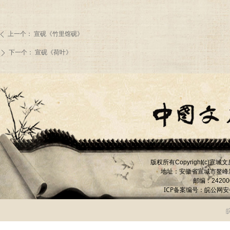
上一个：
宣砚《竹里馆砚》
ꄴ
下一个：
宣砚《荷叶》
ꄲ
版权所有
宣城文
Copyright(c)
地址：安徽省宣城市
鳌峰
邮编：
24200
ICP备案编号：
皖公网安备 
皖