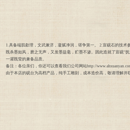
1.具备端肌歙理，文武兼济，凝腻净润，堪争第一。 2.宣砚石的
既杀墨如风，磨之无声，又发墨益毫，贮墨不渗。因此造就了宣砚“
一濯既莹的兼备品质。
备注：各位亲们，你还可以查看我们公司网站http://www.ahxuan
由于本店的砚台为高档产品，纯手工雕刻，成本造价高，敬请理解并