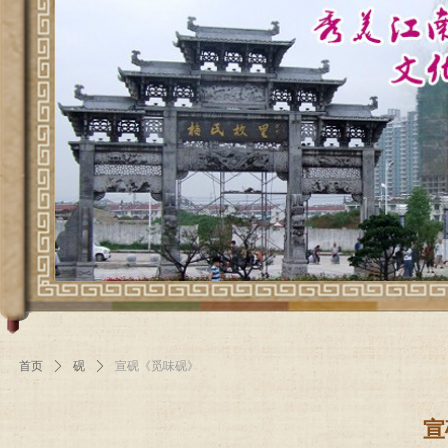
首页
ꄲ
砚
ꄲ
宣砚《觅味砚》
宣