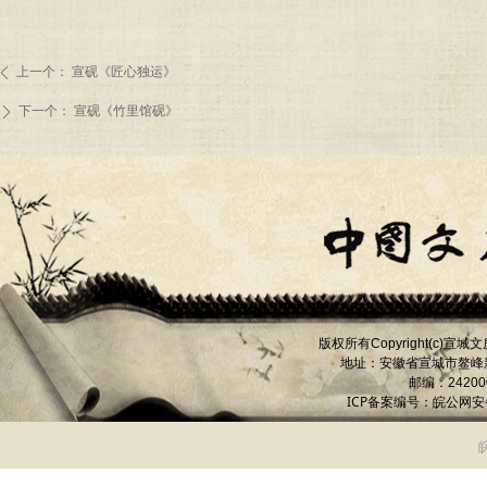
上一个：
宣砚《匠心独运》
ꄴ
下一个：
宣砚《竹里馆砚》
ꄲ
版权所有
宣城文
Copyright(c)
地址：安徽省宣城市
鳌峰
邮编：
24200
ICP备案编号：
皖公网安备 
皖