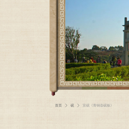
首页
ꄲ
砚
ꄲ
宣砚《青铜壶砚板》