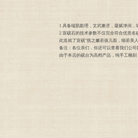
1.具备端肌歙理，文武兼济，凝腻净润，
2.宣砚石的技术参数不仅完全符合优质
此造就了宣砚“抚之嫩若孩儿面，细若美
备注：各位亲们，你还可以查看我们公司
由于本店的砚台为高档产品，纯手工雕刻