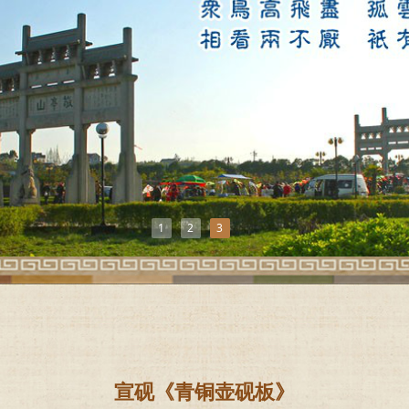
1
2
3
宣砚《青铜壶砚板》