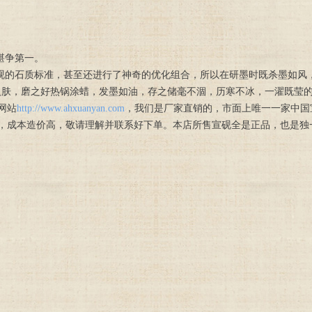
堪争第一。
名砚的石质标准，甚至还进行了神奇的优化组合，所以在研墨时既杀墨如风
人肤，磨之好热锅涂蜡，发墨如油，存之储毫不涸，历寒不冰，一濯既莹
网站
http://www.ahxuanyan.com
，我们是厂家直销的，市面上唯一一家中国宣
，成本造价高，敬请理解并联系好下单。本店所售宣砚全是正品，也是独