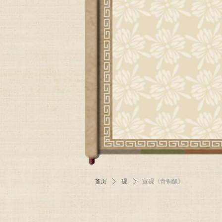
首页
ꄲ
砚
ꄲ
宣砚《青铜觚》