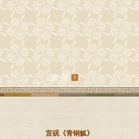
1
2
3
宣砚《青铜觚》