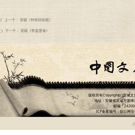
上一个：
宣砚《钟形回纹砚》
ꄴ
下一个：
宣砚《带盖墨海》
ꄲ
版权所有
宣城文
Copyright(c)
地址：安徽省宣城市
鳌峰
邮编：
24200
ICP备案编号：
皖公网安备 
皖