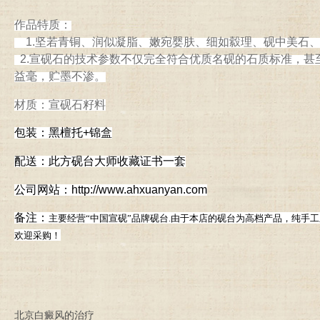
作品特质：
1.坚若青铜、润似凝脂、嫩宛婴肤、细如縠理、砚中美石
2.宣砚石的技术参数不仅完全符合优质名砚的石质标准，甚
益毫，贮墨不渗。
材质：宣砚石籽料
包装：黑檀托+锦盒
配送：此方砚台大师收藏证书一套
公司网站：http://www.ahxuanyan.com
备注：
主要经营“中国宣砚”品牌砚台.由于本店的砚台为高档产品，纯手
欢迎采购！
北京白癜风的治疗