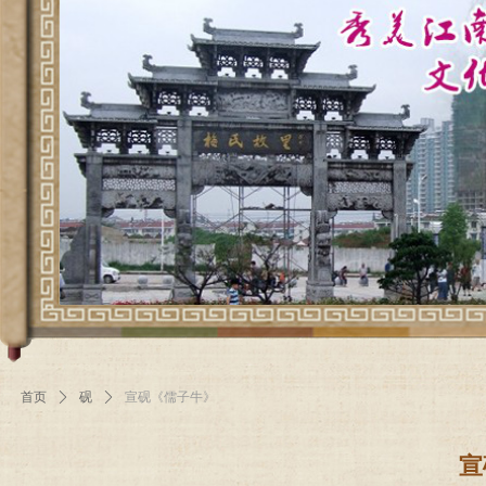
首页
ꄲ
砚
ꄲ
宣砚《儒子牛》
宣