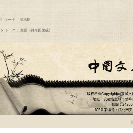
上一个：
淌池砚
ꄴ
下一个：
宣砚《钟形回纹砚》
ꄲ
版权所有
宣城文
Copyright(c)
地址：安徽省宣城市
鳌峰
邮编：
24200
ICP备案编号：
皖公网安备 
皖