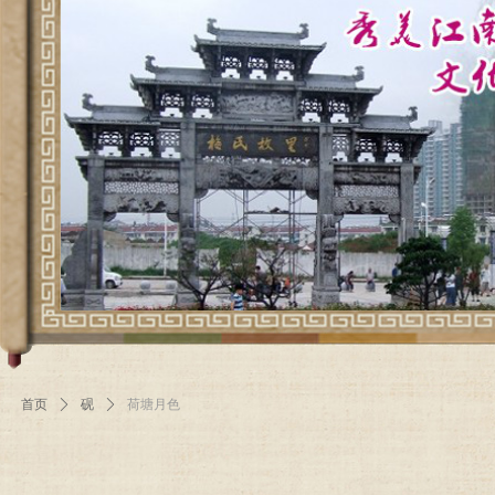
首页
ꄲ
砚
ꄲ
荷塘月色