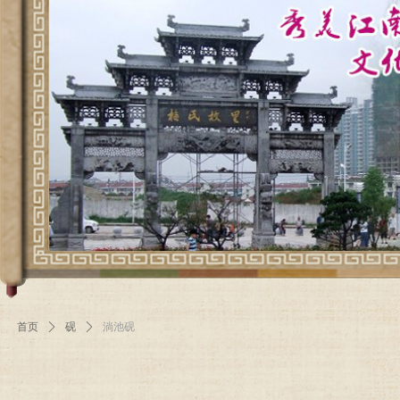
首页
ꄲ
砚
ꄲ
淌池砚