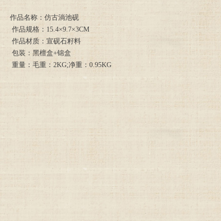
作品名称：仿古淌池砚
作品规格：15.4×9.7×3CM
作品材质：宣砚石籽料
包装：黑檀盒+锦盒
重量：毛重：2KG;净重：0.95KG