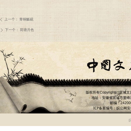
上一个：
青铜觚砚
ꄴ
下一个：
荷塘月色
ꄲ
版权所有
宣城文
Copyright(c)
地址：安徽省宣城市
鳌峰
邮编：
24200
ICP备案编号：
皖公网安备 
皖