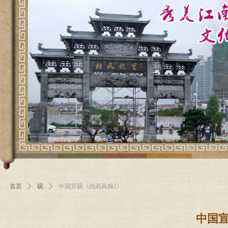
首页
ꄲ
砚
ꄲ
中国宣砚《仿高风翰2》
中国宣