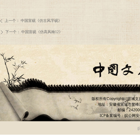
上一个：
中国宣砚《仿古风字砚》
ꄴ
下一个：
中国宣砚《仿高风翰12》
ꄲ
版权所有
宣城文
Copyright(c)
地址：安徽省宣城市
鳌峰
邮编：
24200
ICP备案编号：
皖公网安备 
皖