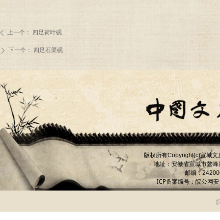
上一个：
四足荷叶砚
ꄴ
下一个：
四足石渠砚
ꄲ
版权所有
宣城文
Copyright(c)
地址：安徽省宣城市
鳌峰
邮编：
24200
ICP备案编号：
皖公网安备 
皖