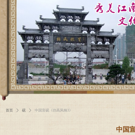
首页
ꄲ
砚
ꄲ
中国宣砚《仿高风翰3》
中国宣