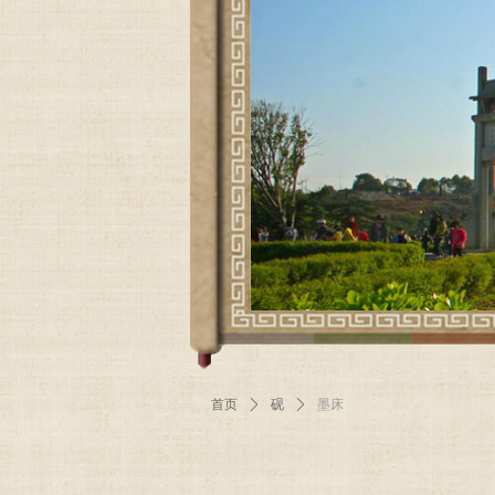
首页
ꄲ
砚
ꄲ
墨床