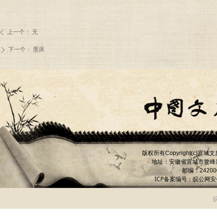
上一个：
无
ꄴ
下一个：
墨床
ꄲ
版权所有
宣城文
Copyright(c)
地址：安徽省宣城市
鳌峰
邮编：
24200
ICP备案编号：
皖公网安备 
皖