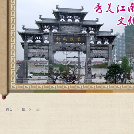
首页
ꄲ
砚
ꄲ
山水