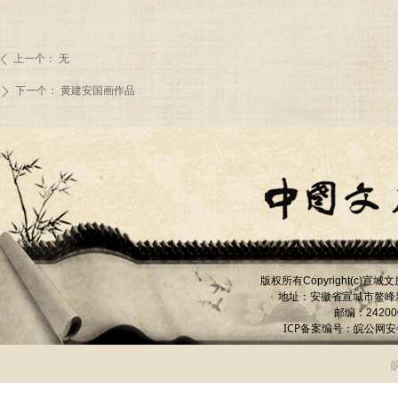
上一个：
无
ꄴ
下一个：
黄建安国画作品
ꄲ
版权所有
宣城文
Copyright(c)
地址：安徽省宣城市
鳌峰
邮编：
24200
ICP备案编号：
皖公网安备 
皖