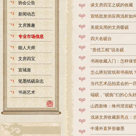
协会公告
谈文房四宝之砚的收藏
新闻动态
宣纸批发供应商浅析如
文房雅趣
美观实用的文房暖砚
专业市场信息
四大名砚台
能人大师
“质优工精”说名砚
文房四宝
书画收藏入门：怎样保
宣城遊
怎么辨别宣纸和书画纸
笔墨纸砚杂志
当代艺术品拍卖会的一
书画艺术
端砚，“砚痴”们的心头
山西新绛：绛州澄泥砚“
浅谈文房收藏新亮点：
中通外直笋形徽墨