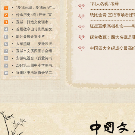
“四大名砚”考辨
“爱我宣城，爱我家乡”中国文房四宝之乡宣城市首届“生信杯”中小学生书画大赛评选结果
넷
传承历史 继往开来 “宣砚工程”在旌德启动
纸比金贵 宣纸市场看涨
넷
宣城：打造文化强市，浸润万千民生
넷
红星宣纸高档礼盒——毛
首届敬亭山传统民俗文化旅游月开幕
넷
部分参展企业图片
넷
砚台收藏：四大名砚是
大家墨迹——安徽凌波堂画院中国画展
넷
中国四大名砚成交最高
宣城市文房四宝协会组织架构
넷
安徽电视台《我爱诗书画》栏目来我市录制节目
넷
2014第三届中小学生书法、绘画作品大赛的通知
넷
宣州区书法家协会第二届代表大会
넷