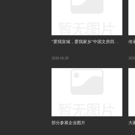
“爱我宣城，爱我家乡”中国文房四宝
传
之乡宣城市首届“生信杯”中小学生书
启
2020-10-29
202
画大赛评选结果
部分参展企业图片
大
展