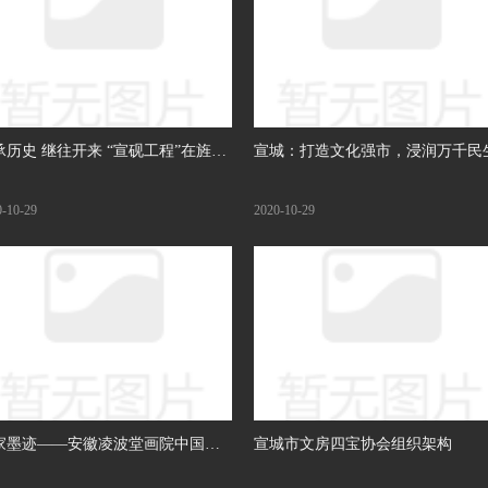
承历史 继往开来 “宣砚工程”在旌德
宣城：打造文化强市，浸润万千民
动
0-10-29
2020-10-29
家墨迹——安徽凌波堂画院中国画
宣城市文房四宝协会组织架构