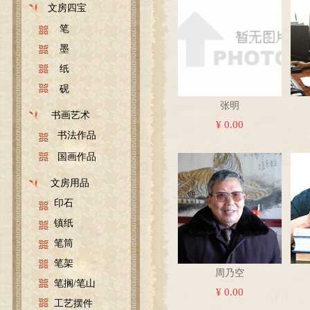
文房四宝
笔
墨
纸
砚
张明
书画艺术
¥ 0.00
书法作品
国画作品
文房用品
印石
镇纸
笔筒
笔架
周乃空
笔搁/笔山
¥ 0.00
工艺摆件