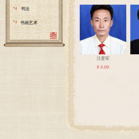
书法
书画艺术
汪爱军
¥ 0.00